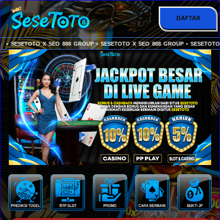
DAFTAR
• SESETOTO X SEO 888 GROUP • SESETOTO X SEO 888 GROUP • SESETOTO 